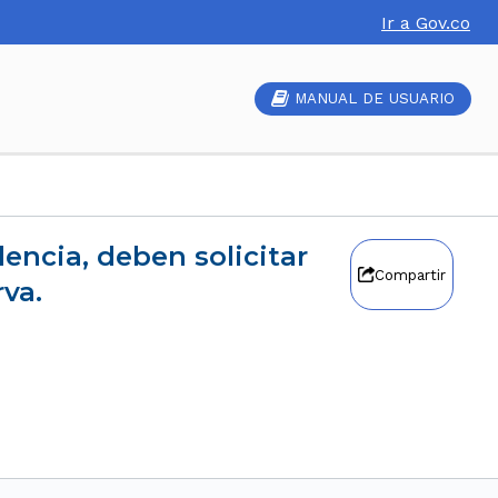
Ir a Gov.co
MANUAL DE USUARIO
Compartir
va.