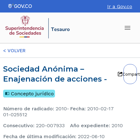
Ir a Gov.co
<
VOLVER
Sociedad Anónima –
Compart
Enajenación de acciones -
Concepto jurídico
Número de radicado
:
2010-
Fecha
:
2010-02-17
01-025512
consecutivo
:
220-007933
Año expediente
:
2010
Fecha de última modificación
:
2022-06-10