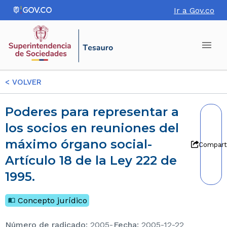
Ir a Gov.co
<
VOLVER
Poderes para representar a
los socios en reuniones del
máximo órgano social-
Compart
Artículo 18 de la Ley 222 de
1995.
Concepto jurídico
Número de radicado
:
2005-
Fecha
:
2005-12-22