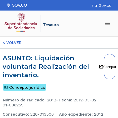
Ir a Gov.co
<
VOLVER
ASUNTO: Liquidación
voluntaria Realización del
Compart
inventario.
Concepto jurídico
Número de radicado
:
2012-
Fecha
:
2012-03-02
01-036259
consecutivo
:
220-013506
Año expediente
:
2012