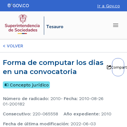
Ir a Gov.co
<
VOLVER
Forma de computar los dias
Compart
en una convocatoria
Concepto jurídico
Número de radicado
:
2010-
Fecha
:
2010-08-26
01-200182
consecutivo
:
220-065558
Año expediente
:
2010
Fecha de última modificación
:
2022-06-03