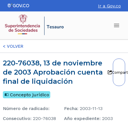
Ir a Gov.co
<
VOLVER
220-76038, 13 de noviembre
de 2003 Aprobación cuenta
Compart
final de liquidación
Concepto jurídico
Número de radicado
:
Fecha
:
2003-11-13
consecutivo
:
220-76038
Año expediente
:
2003