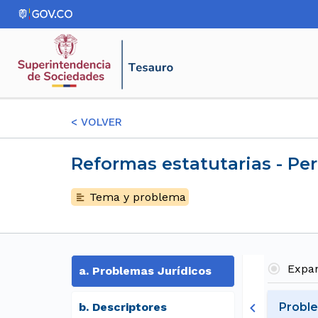
<
VOLVER
Reformas estatutarias - P
Tema y problema
Expan
a
.
Problemas Jurídicos
b
.
Descriptores
Probl