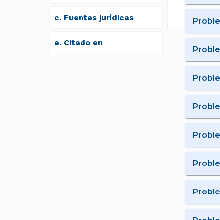
c
.
Fuentes jurídicas
Probl
e
.
Citado en
Probl
Probl
Probl
Probl
Probl
Probl