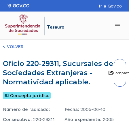
Ir a Gov.co
<
VOLVER
Oficio 220-29311, Sucursales de
Sociedades Extranjeras -
Compart
Normatividad aplicable.
Concepto jurídico
Número de radicado
:
Fecha
:
2005-06-10
consecutivo
:
220-29311
Año expediente
:
2005