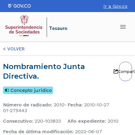
Ir a Gov.co
<
VOLVER
Nombramiento Junta
Compart
Directiva.
Concepto jurídico
Número de radicado
:
2010-
Fecha
:
2010-10-27
01-275443
consecutivo
:
220-103833
Año expediente
:
2010
Fecha de última modificación
:
2022-06-07