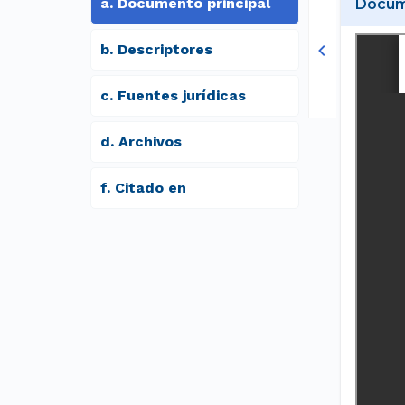
a
.
Documento principal
Docume
b
.
Descriptores
c
.
Fuentes jurídicas
d
.
archivos
f
.
Citado en