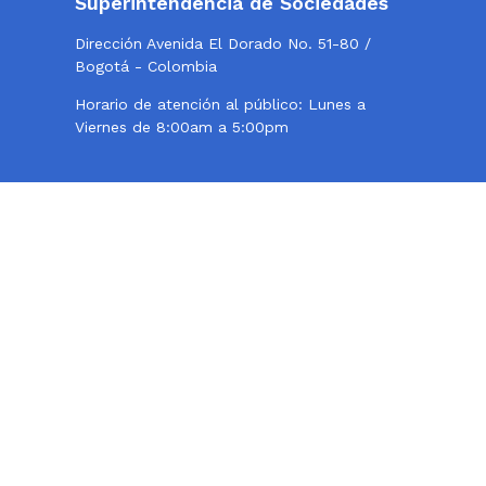
Superintendencia de Sociedades
Dirección Avenida El Dorado No. 51-80 /
Bogotá - Colombia
Horario de atención al público: Lunes a
Viernes de 8:00am a 5:00pm
Twitter
Instagram
Facebook
Contacto
Teléfono conmutador: 324 57 77 - 220 10 00
Centro de Fax 220 10 000, opción 2
Línea de atención al usuario: 018000114319
Correo institucional:
webmaster@supersociedades.gov.co