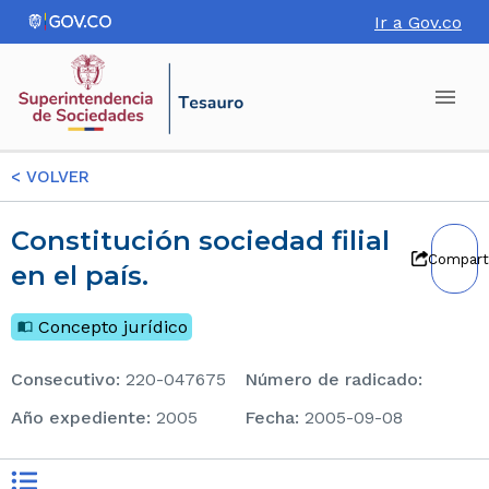
Ir a Gov.co
<
VOLVER
Constitución sociedad filial
Compart
en el país.
Concepto jurídico
consecutivo
:
220-047675
Número de radicado
:
Año expediente
:
2005
Fecha
:
2005-09-08