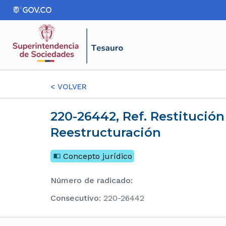
<
VOLVER
220-26442, Ref. Restitución De Inmueble Arrendado De Sociedad En Proceso De
Reestructuración
Concepto jurídico
Número de radicado
:
consecutivo
:
220-26442