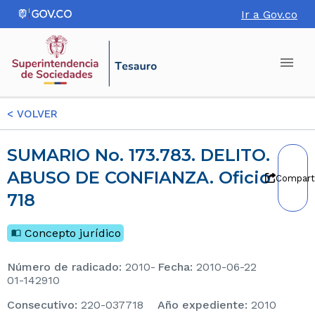
Ir a Gov.co
<
VOLVER
SUMARIO No. 173.783. DELITO.
ABUSO DE CONFIANZA. Oficio
Compart
718
Concepto jurídico
Número de radicado
:
2010-
Fecha
:
2010-06-22
01-142910
consecutivo
:
220-037718
Año expediente
:
2010