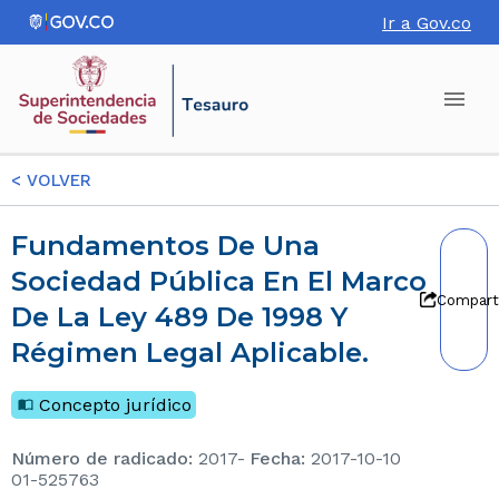
Ir a Gov.co
<
VOLVER
Fundamentos De Una
Sociedad Pública En El Marco
Compart
De La Ley 489 De 1998 Y
Régimen Legal Aplicable.
Concepto jurídico
Número de radicado
:
2017-
Fecha
:
2017-10-10
01-525763