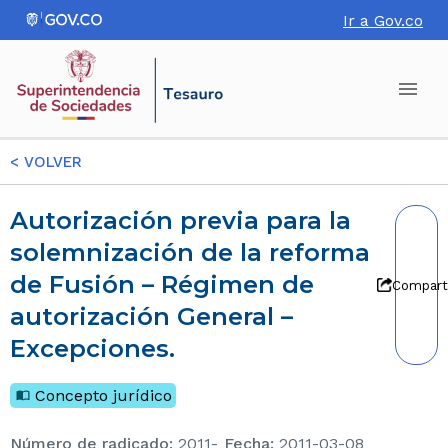
Ir a Gov.co
<
VOLVER
Autorización previa para la
solemnización de la reforma
de Fusión – Régimen de
Compart
autorización General –
Excepciones.
Concepto jurídico
Número de radicado
:
2011-
Fecha
:
2011-03-08