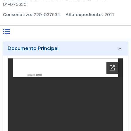
01-075620
consecutivo
:
220-037534
Año expediente
:
2011
Documento Principal