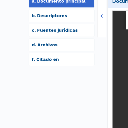
a
.
Documento principal
Docume
b
.
Descriptores
c
.
Fuentes jurídicas
d
.
archivos
f
.
Citado en