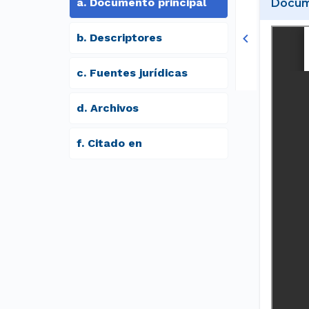
a
.
Documento principal
Docume
b
.
Descriptores
c
.
Fuentes jurídicas
d
.
archivos
f
.
Citado en