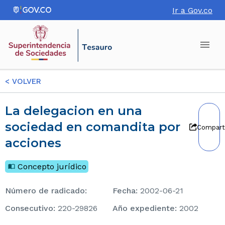
Ir a Gov.co
<
VOLVER
La delegacion en una
sociedad en comandita por
Compart
acciones
Concepto jurídico
Número de radicado
:
Fecha
:
2002-06-21
consecutivo
:
220-29826
Año expediente
:
2002