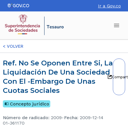
Ir a Gov.co
<
VOLVER
Ref. No Se Oponen Entre Si, La
Liquidación De Una Sociedad
Compart
Con El -Embargo De Unas
Cuotas Sociales
Concepto jurídico
Número de radicado
:
2009-
Fecha
:
2009-12-14
01-361170