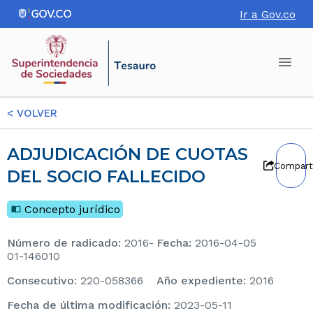
Ir a Gov.co
<
VOLVER
ADJUDICACIÓN DE CUOTAS
Compart
DEL SOCIO FALLECIDO
Concepto jurídico
Número de radicado
:
2016-
Fecha
:
2016-04-05
01-146010
consecutivo
:
220-058366
Año expediente
:
2016
Fecha de última modificación
:
2023-05-11