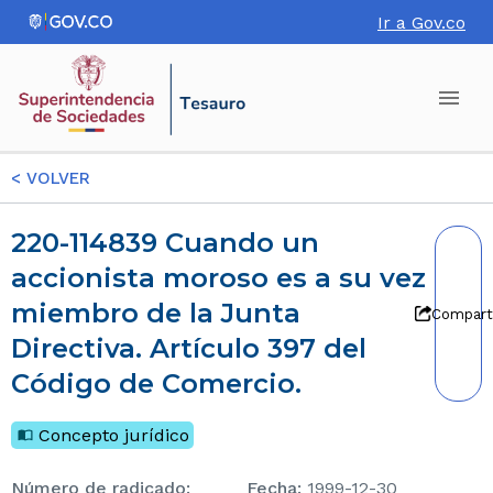
Ir a Gov.co
<
VOLVER
220-114839 Cuando un
accionista moroso es a su vez
miembro de la Junta
Compart
Directiva. Artículo 397 del
Código de Comercio.
Concepto jurídico
Número de radicado
:
Fecha
:
1999-12-30