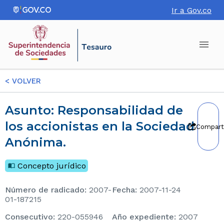
Ir a Gov.co
<
VOLVER
Asunto: Responsabilidad de
los accionistas en la Sociedad
Compart
Anónima.
Concepto jurídico
Número de radicado
:
2007-
Fecha
:
2007-11-24
01-187215
consecutivo
:
220-055946
Año expediente
:
2007