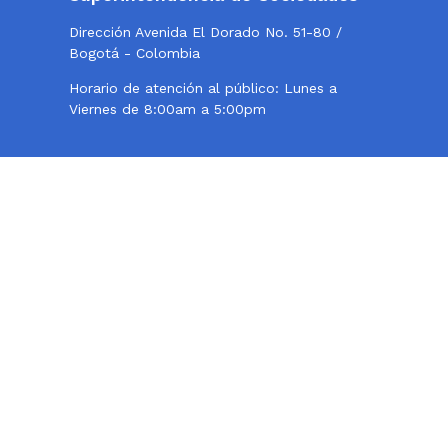
Dirección Avenida El Dorado No. 51-80 /
Bogotá - Colombia
Horario de atención al público: Lunes a
Viernes de 8:00am a 5:00pm
Twitter
Instagram
Facebook
Contacto
Teléfono conmutador: 324 57 77 - 220 10 00
Centro de Fax 220 10 000, opción 2
Línea de atención al usuario: 018000114319
Correo institucional:
webmaster@supersociedades.gov.co