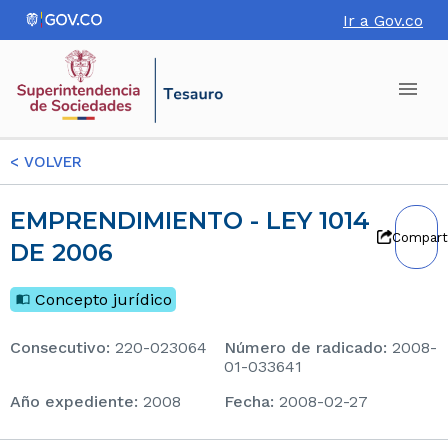
Ir a Gov.co
<
VOLVER
EMPRENDIMIENTO - LEY 1014
Compart
DE 2006
Concepto jurídico
consecutivo
:
220-023064
Número de radicado
:
2008-
01-033641
Año expediente
:
2008
Fecha
:
2008-02-27