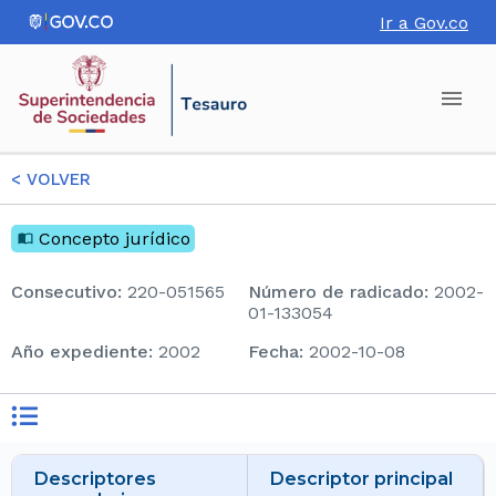
Ir a Gov.co
<
VOLVER
Concepto jurídico
consecutivo
:
220-051565
Número de radicado
:
2002-
01-133054
Año expediente
:
2002
Fecha
:
2002-10-08
Descriptores
Descriptor principal