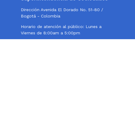
Dirección Avenida El Dorado No. 51-80 /
Bogotá - Colombia
Horario de atención al público: Lunes a
Viernes de 8:00am a 5:00pm
Twitter
Instagram
Facebook
Contacto
Teléfono conmutador: 324 57 77 - 220 10 00
Centro de Fax 220 10 000, opción 2
Línea de atención al usuario: 018000114319
Correo institucional:
webmaster@supersociedades.gov.co