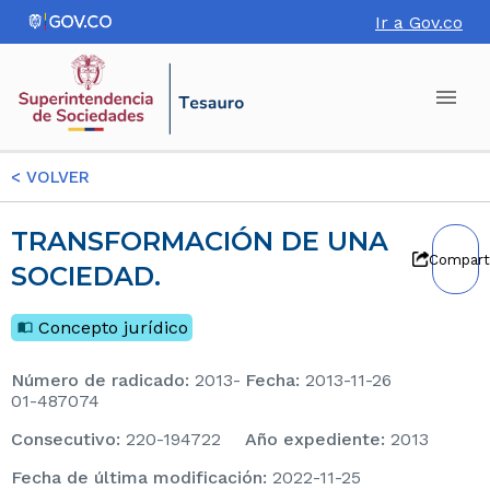
Ir a Gov.co
<
VOLVER
TRANSFORMACIÓN DE UNA
Compart
SOCIEDAD.
Concepto jurídico
Número de radicado
:
2013-
Fecha
:
2013-11-26
01-487074
consecutivo
:
220-194722
Año expediente
:
2013
Fecha de última modificación
:
2022-11-25