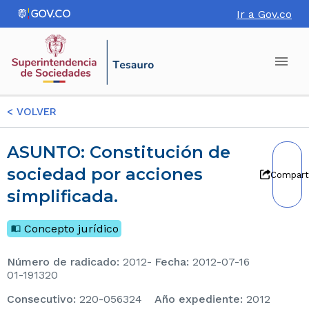
Ir a Gov.co
<
VOLVER
ASUNTO: Constitución de
sociedad por acciones
Compart
simplificada.
Concepto jurídico
Número de radicado
:
2012-
Fecha
:
2012-07-16
01-191320
consecutivo
:
220-056324
Año expediente
:
2012