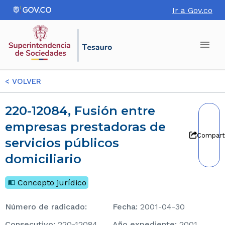
Ir a Gov.co
<
VOLVER
220-12084, Fusión entre
empresas prestadoras de
Compart
servicios públicos
domiciliario
Concepto jurídico
Número de radicado
:
Fecha
:
2001-04-30
consecutivo
:
220-12084
Año expediente
:
2001