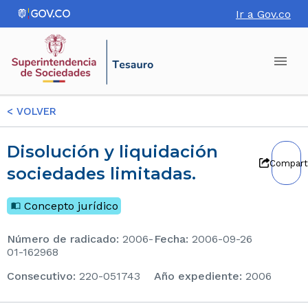
Ir a Gov.co
<
VOLVER
Disolución y liquidación
Compart
sociedades limitadas.
Concepto jurídico
Número de radicado
:
2006-
Fecha
:
2006-09-26
01-162968
consecutivo
:
220-051743
Año expediente
:
2006