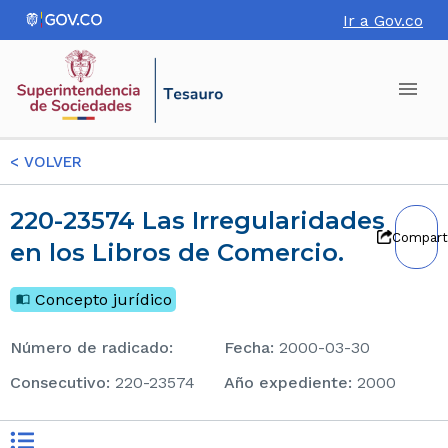
Ir a Gov.co
<
VOLVER
220-23574 Las Irregularidades
Compart
en los Libros de Comercio.
Concepto jurídico
Número de radicado
:
Fecha
:
2000-03-30
consecutivo
:
220-23574
Año expediente
:
2000