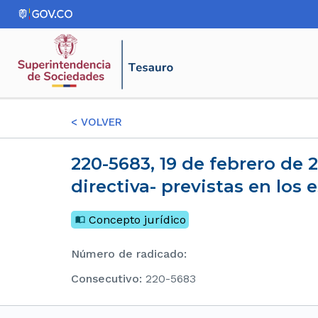
<
VOLVER
220-5683, 19 de febrero de 2004 Las facultades y funciones -representante legal y junta
directiva- previstas en los 
Concepto jurídico
Número de radicado
:
consecutivo
:
220-5683