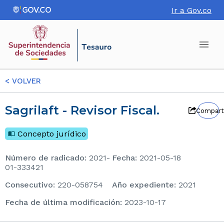
Ir a Gov.co
<
VOLVER
Sagrilaft - Revisor Fiscal.
Compart
Concepto jurídico
Número de radicado
:
2021-
Fecha
:
2021-05-18
01-333421
consecutivo
:
220-058754
Año expediente
:
2021
Fecha de última modificación
:
2023-10-17