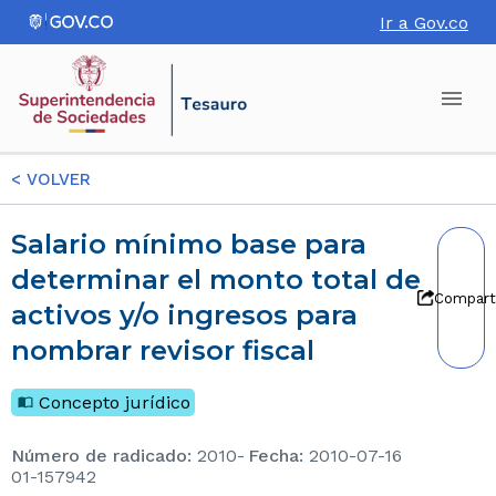
Ir a Gov.co
<
VOLVER
Salario mínimo base para
determinar el monto total de
Compart
activos y/o ingresos para
nombrar revisor fiscal
Concepto jurídico
Número de radicado
:
2010-
Fecha
:
2010-07-16
01-157942