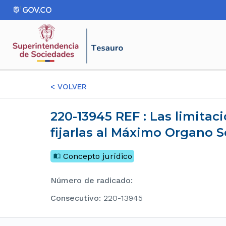
<
VOLVER
220-13945 REF : Las limitaciones a las facultades del Representante Legal le compete
fijarlas al Máximo Organo S
Concepto jurídico
Número de radicado
:
consecutivo
:
220-13945