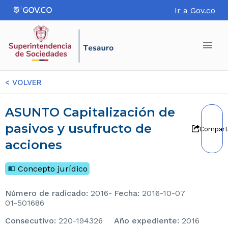
Ir a Gov.co
<
VOLVER
ASUNTO Capitalización de
pasivos y usufructo de
Compart
acciones
Concepto jurídico
Número de radicado
:
2016-
Fecha
:
2016-10-07
01-501686
consecutivo
:
220-194326
Año expediente
:
2016