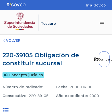
Ir a Gov.co
<
VOLVER
220-39105 Obligación de
Compart
constituir sucursal
Concepto jurídico
Número de radicado
:
Fecha
:
2000-06-30
consecutivo
:
220-39105
Año expediente
:
2000