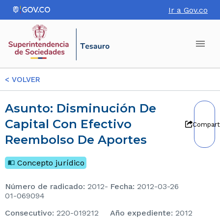
Ir a Gov.co
<
VOLVER
Asunto: Disminución De
Capital Con Efectivo
Compart
Reembolso De Aportes
Concepto jurídico
Número de radicado
:
2012-
Fecha
:
2012-03-26
01-069094
consecutivo
:
220-019212
Año expediente
:
2012