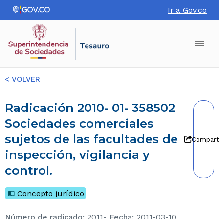
Ir a Gov.co
<
VOLVER
Radicación 2010- 01- 358502
Sociedades comerciales
sujetos de las facultades de
Compart
inspección, vigilancia y
control.
Concepto jurídico
Número de radicado
:
2011-
Fecha
:
2011-03-10