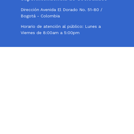
Dirección Avenida El Dorado No. 51-80 /
Bogotá - Colombia
Horario de atención al público: Lunes a
Viernes de 8:00am a 5:00pm
Twitter
Instagram
Facebook
Contacto
Teléfono conmutador: 324 57 77 - 220 10 00
Centro de Fax 220 10 000, opción 2
Línea de atención al usuario: 018000114319
Correo institucional:
webmaster@supersociedades.gov.co