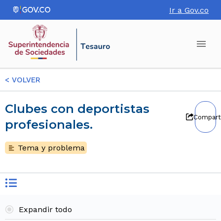
Ir a Gov.co
<
VOLVER
Clubes con deportistas
Compart
profesionales.
Tema y problema
Expandir todo