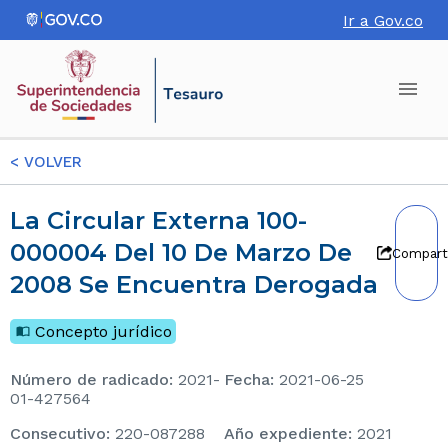
Ir a Gov.co
<
VOLVER
La Circular Externa 100-
000004 Del 10 De Marzo De
Compart
2008 Se Encuentra Derogada
Concepto jurídico
Número de radicado
:
2021-
Fecha
:
2021-06-25
01-427564
consecutivo
:
220-087288
Año expediente
:
2021