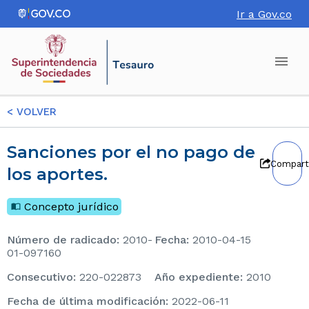
Ir a Gov.co
<
VOLVER
Sanciones por el no pago de
Compart
los aportes.
Concepto jurídico
Número de radicado
:
2010-
Fecha
:
2010-04-15
01-097160
consecutivo
:
220-022873
Año expediente
:
2010
Fecha de última modificación
:
2022-06-11