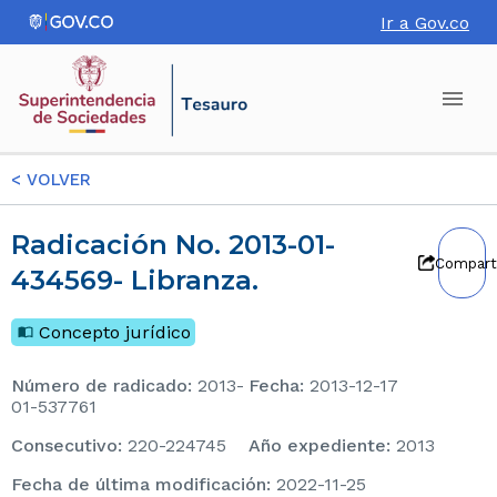
Ir a Gov.co
<
VOLVER
Radicación No. 2013-01-
Compart
434569- Libranza.
Concepto jurídico
Número de radicado
:
2013-
Fecha
:
2013-12-17
01-537761
consecutivo
:
220-224745
Año expediente
:
2013
Fecha de última modificación
:
2022-11-25