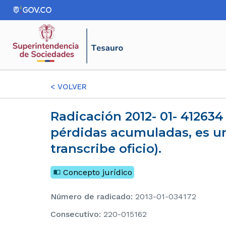
<
VOLVER
Radicación 2012- 01- 412634 La disminución del capital social no procede para enjugar
pérdidas acumuladas, es un
transcribe oficio).
Concepto jurídico
Número de radicado
:
2013-01-034172
consecutivo
:
220-015162