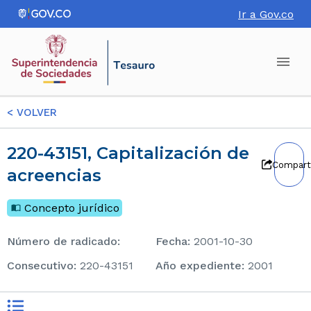
Ir a Gov.co
<
VOLVER
220-43151, Capitalización de
Compart
acreencias
Concepto jurídico
Número de radicado
:
Fecha
:
2001-10-30
consecutivo
:
220-43151
Año expediente
:
2001