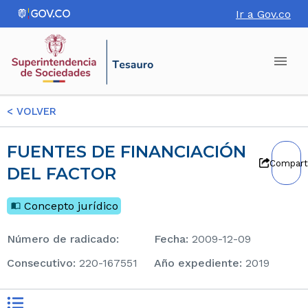
Ir a Gov.co
<
VOLVER
FUENTES DE FINANCIACIÓN
Compart
DEL FACTOR
Concepto jurídico
Número de radicado
:
Fecha
:
2009-12-09
consecutivo
:
220-167551
Año expediente
:
2019