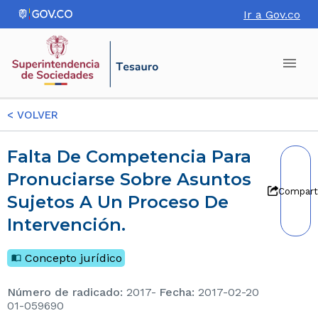
Ir a Gov.co
<
VOLVER
Falta De Competencia Para
Pronuciarse Sobre Asuntos
Compart
Sujetos A Un Proceso De
Intervención.
Concepto jurídico
Número de radicado
:
2017-
Fecha
:
2017-02-20
01-059690