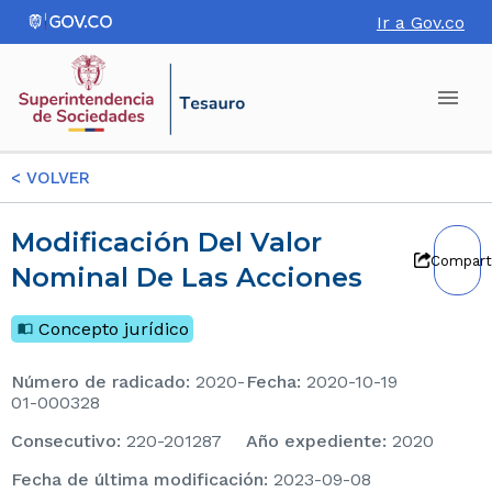
Ir a Gov.co
<
VOLVER
Modificación Del Valor
Compart
Nominal De Las Acciones
Concepto jurídico
Número de radicado
:
2020-
Fecha
:
2020-10-19
01-000328
consecutivo
:
220-201287
Año expediente
:
2020
Fecha de última modificación
:
2023-09-08