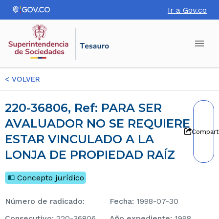
Ir a Gov.co
<
VOLVER
220-36806, Ref: PARA SER
AVALUADOR NO SE REQUIERE
Compart
ESTAR VINCULADO A LA
LONJA DE PROPIEDAD RAÍZ
Concepto jurídico
Número de radicado
:
Fecha
:
1998-07-30
consecutivo
:
220-36806
Año expediente
:
1998