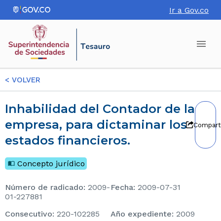
Ir a Gov.co
<
VOLVER
Inhabilidad del Contador de la
empresa, para dictaminar los
Compart
estados financieros.
Concepto jurídico
Número de radicado
:
2009-
Fecha
:
2009-07-31
01-227881
consecutivo
:
220-102285
Año expediente
:
2009