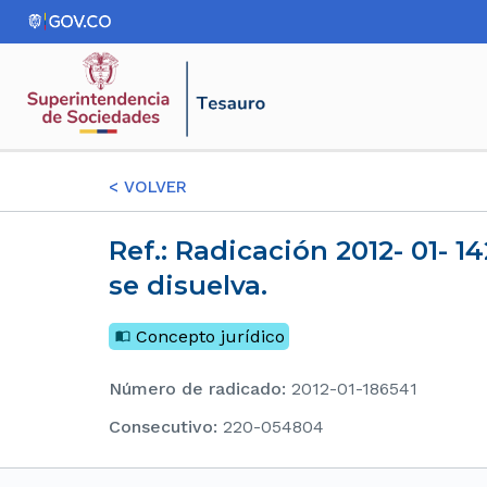
<
VOLVER
Ref.: Radicación 2012- 01- 142531 La transformación es viable antes de que la sociedad
se disuelva.
Concepto jurídico
Número de radicado
:
2012-01-186541
consecutivo
:
220-054804