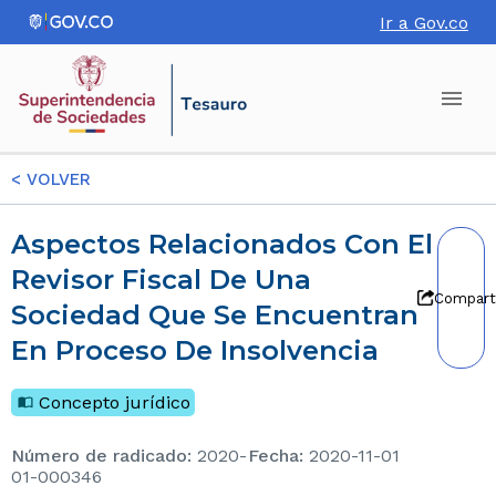
Ir a Gov.co
<
VOLVER
Aspectos Relacionados Con El
Revisor Fiscal De Una
Compart
Sociedad Que Se Encuentran
En Proceso De Insolvencia
Concepto jurídico
Número de radicado
:
2020-
Fecha
:
2020-11-01
01-000346